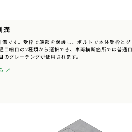
側溝
変側溝です。受枠で端部を保護し、ボルトで本体受枠と
通目細目の2種類から選択でき、車両横断箇所では普通
目のグレーチングが使用されます。
 ↗︎