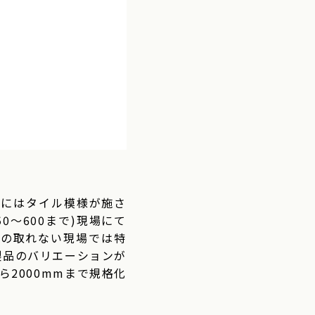
面にはタイル模様が施さ
～600まで)現場にて
配の取れない現場では特
製品のバリエーションが
ら2000mmまで規格化