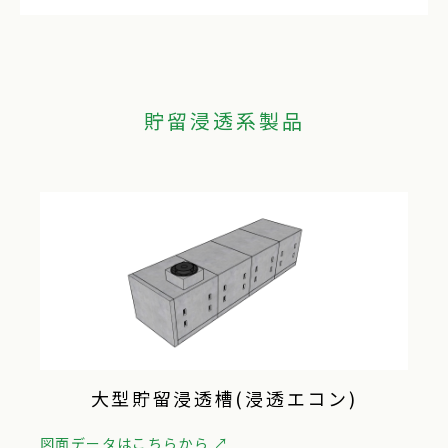
貯留浸透系製品
大型貯留浸透槽(浸透エコン)
図面データはこちらから ↗︎