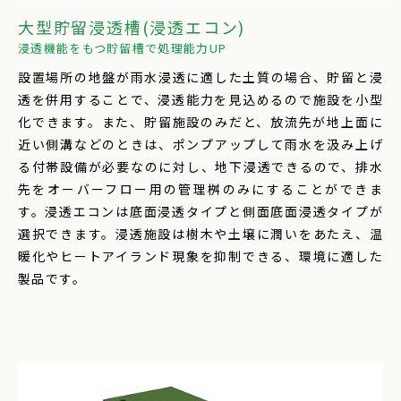
大型貯留浸透槽(浸透エコン)
浸透機能をもつ貯留槽で処理能力UP
設置場所の地盤が雨水浸透に適した土質の場合、貯留と浸
透を併用することで、浸透能力を見込めるので施設を小型
化できます。また、貯留施設のみだと、放流先が地上面に
近い側溝などのときは、ポンプアップして雨水を汲み上げ
る付帯設備が必要なのに対し、地下浸透できるので、排水
先をオーバーフロー用の管理桝のみにすることができま
す。浸透エコンは底面浸透タイプと側面底面浸透タイプが
選択できます。浸透施設は樹木や土壌に潤いをあたえ、温
暖化やヒートアイランド現象を抑制できる、環境に適した
製品です。