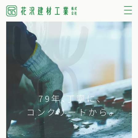
79年
、
丁寧に、
コンクリートから。