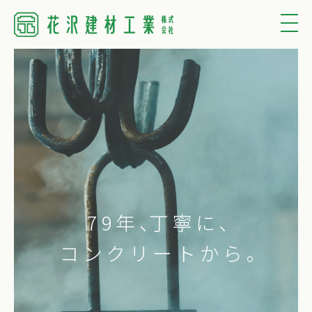
79年
、
丁寧に、
コンクリートから。