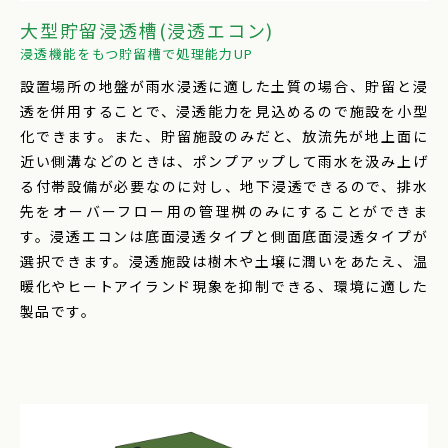
大型貯留浸透槽(浸透エコン)
浸透機能をもつ貯留槽で処理能力UP
設置場所の地盤が雨水浸透に適した土質の場合、貯留と浸
透を併用することで、浸透能力を見込めるので施設を小型
化できます。また、貯留施設のみだと、放流先が地上面に
近い側溝などのときは、ポンプアップして雨水を汲み上げ
る付帯設備が必要なのに対し、地下浸透できるので、排水
先をオーバーフロー用の管理桝のみにすることができま
す。浸透エコンは底面浸透タイプと側面底面浸透タイプが
選択できます。浸透施設は樹木や土壌に潤いをあたえ、温
暖化やヒートアイランド現象を抑制できる、環境に適した
製品です。