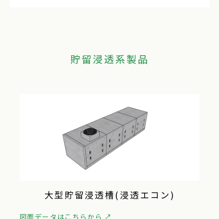
貯留浸透系製品
大型貯留浸透槽(浸透エコン)
図面データはこちらから ↗︎